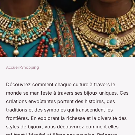
Accueil
›
Shopping
SHOPPING
Les bijoux du monde :
Découvrez comment chaque culture à travers le
monde se manifeste à travers ses bijoux uniques. Ces
l'élégance de chaque culture
créations envoûtantes portent des histoires, des
traditions et des symboles qui transcendent les
Éléna
•
4 avril 2025
•
3 min de lecture
frontières. En explorant la richesse et la diversité des
styles de bijoux, vous découvrirez comment elles